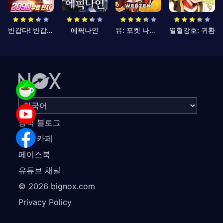
반갑다! 반갑삼국지
에픽나인
뮤: 포켓 나이츠
열혈강호: 귀환
공식 블로그
공식 카페
페이스북
유튜브 채널
©
2026
bignox.com
Privacy Policy