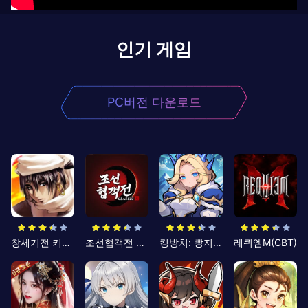
인기 게임
PC버전 다운로드
창세기전 키우기
조선협객전 클래식
킹방치: 빵지의 제왕
레퀴엠M(CBT)