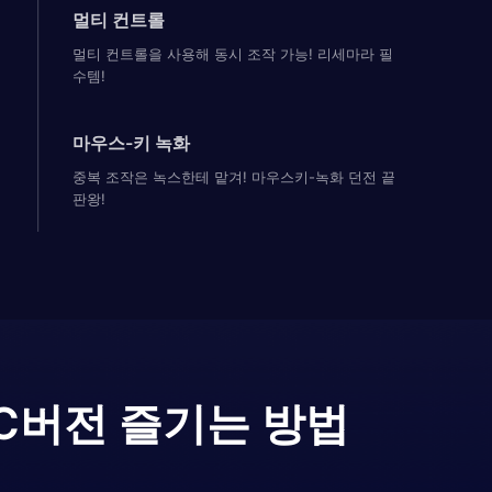
멀티 컨트롤
멀티 컨트롤을 사용해 동시 조작 가능! 리세마라 필
수템!
마우스-키 녹화
중복 조작은 녹스한테 맡겨! 마우스키-녹화 던전 끝
판왕!
C버전 즐기는 방법