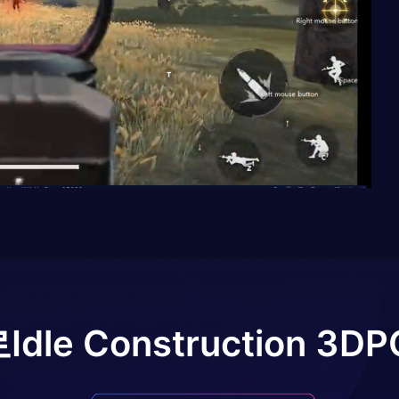
로
Idle Construction 3D
P