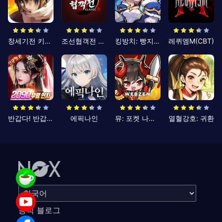
창세기전 키우기
조선협객전 클래식
킹방치: 빵지의 제왕
레퀴엠M(CBT)
반갑다! 반갑삼국지
에픽나인
뮤: 포켓 나이츠
열혈강호: 귀환
공식 블로그