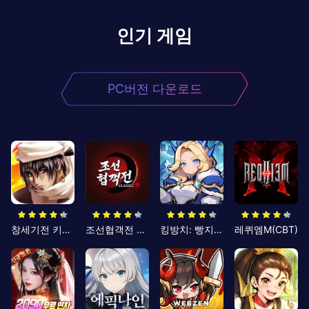
인기 게임
PC버전 다운로드
창세기전 키우기
조선협객전 클래식
킹방치: 빵지의 제왕
레퀴엠M(CBT)