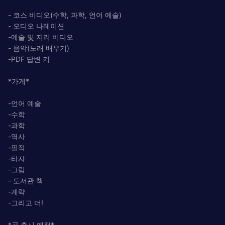
- 코스 비디오(수학, 과학, 언어 예술)
- 오디오 나레이션
-예술 및 지리 비디오
- 음악(노래 배우기)
-PDF 답변 키
*가게*
-언어 예술
-수학
-과학
-역사
-필적
-타자
-그림
- 도서관 책
-계략
-그리고 더!
*곧 출시 예정*