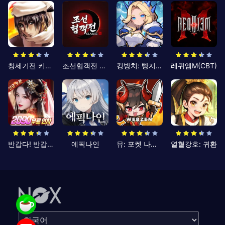
창세기전 키우기
조선협객전 클래식
킹방치: 빵지의 제왕
레퀴엠M(CBT)
반갑다! 반갑삼국지
에픽나인
뮤: 포켓 나이츠
열혈강호: 귀환