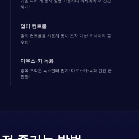
게임 여러 개 동시 실행 가능하며 리세마라 더 간편
하게!
멀티 컨트롤
멀티 컨트롤을 사용해 동시 조작 가능! 리세마라 필
수템!
마우스-키 녹화
중복 조작은 녹스한테 맡겨! 마우스키-녹화 던전 끝
판왕!