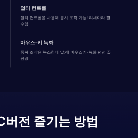
멀티 컨트롤
멀티 컨트롤을 사용해 동시 조작 가능! 리세마라 필
수템!
마우스-키 녹화
중복 조작은 녹스한테 맡겨! 마우스키-녹화 던전 끝
판왕!
C버전 즐기는 방법