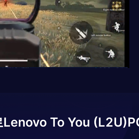
로
Lenovo To You (L2U)
P