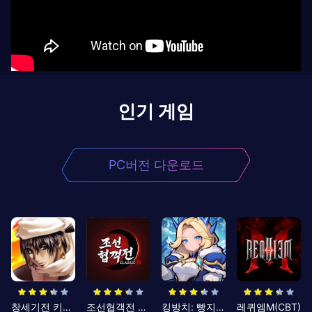
인기 게임
PC버전 다운로드
창세기전 키우기
조선협객전 클래식
킹방치: 빵지의 제왕
레퀴엠M(CBT)