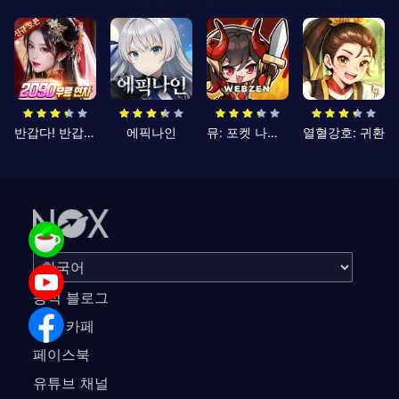
반갑다! 반갑삼국지
에픽나인
뮤: 포켓 나이츠
열혈강호: 귀환
공식 블로그
공식 카페
페이스북
유튜브 채널