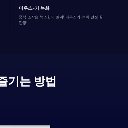
마우스-키 녹화
중복 조작은 녹스한테 맡겨! 마우스키-녹화 던전 끝
판왕!
 즐기는 방법