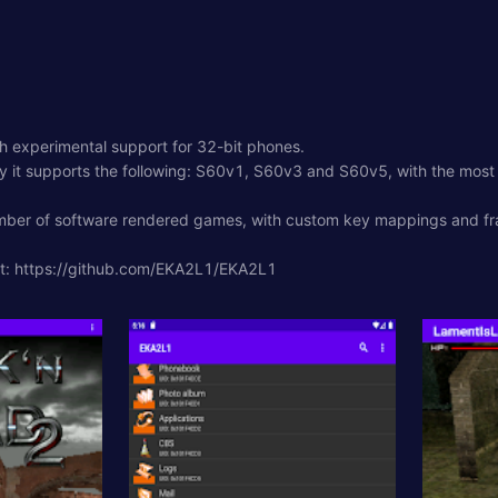
th experimental support for 32-bit phones.
ntly it supports the following: S60v1, S60v3 and S60v5, with the mo
e number of software rendered games, with custom key mappings and fr
at: https://github.com/EKA2L1/EKA2L1