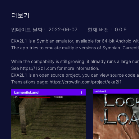
더보기
업데이트 날짜
:
2022-06-07
현재 버전
:
0.0.9
EKA2L1 is a Symbian emulator, available for 64-bit Android wi
The app tries to emulate multiple versions of Symbian. Curre
While the compability is still growing, it already runs a larg
See https://12z1.com for more information.
EKA2L1 is an open source project, you can view source code 
Translations page: https://crowdin.com/project/eka2l1