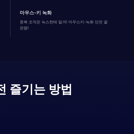
마우스-키 녹화
중복 조작은 녹스한테 맡겨! 마우스키-녹화 던전 끝
판왕!
전 즐기는 방법