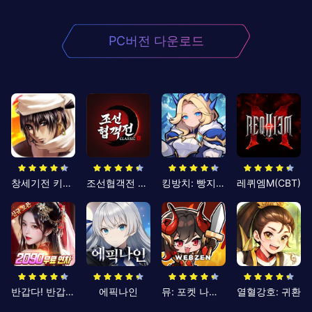
PC버전 다운로드
창세기전 키우기
조선협객전 클래식
킹방치: 빵지의 제왕
레퀴엠M(CBT)
반갑다! 반갑삼국지
에픽나인
뮤: 포켓 나이츠
열혈강호: 귀환