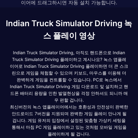
이어에 드래그하시면 자동 설치 가능합니다.
Indian Truck Simulator Driving 녹
스 플레이 영상
Indian Truck Simulator Driving, 아직도 핸드폰으로 Indian
Truck Simulator Driving 플레이하고 계시나요? 녹스 앱플레
이어로 Indian Truck Simulator Driving 플레이하면 더 큰 스크
린으로 게임을 체험할 수 있으며 키보드, 마우스를 이용해 더
완벽하게 게임을 컨트롤할 수 있습니다. PC로 녹스에서
Indian Truck Simulator Driving 게임 다운로드 및 설치하고 핸
드폰 배터리 용량을 인한 발열현상을 걱정 안하셔도 되니까 매
우 편할 겁니다.
최신버전의 녹스 앱플레이어에서는 호환성과 안전성이 완벽한
안드로이드 7버전을 지원되며 완벽한 게임 플레이 만나게 될
겁니다. 게임 유저의 입장에서 설정된 맞춤형 가상키 세팅을
통해서 마침 PC 게임 플레이하고 있는 것처럼 모바일 게임을
플레이하게 될 겁니다.