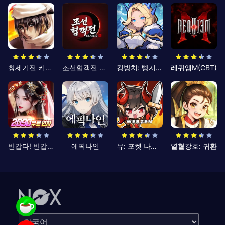
창세기전 키우기
조선협객전 클래식
킹방치: 빵지의 제왕
레퀴엠M(CBT)
반갑다! 반갑삼국지
에픽나인
뮤: 포켓 나이츠
열혈강호: 귀환