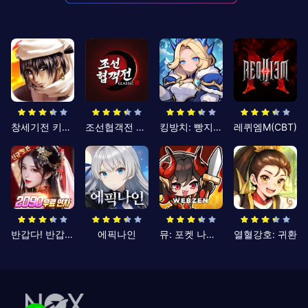
창세기전 키우기
조선협객전 클래식
킹방치: 빵지의 제왕
레퀴엠M(CBT)
반갑다! 반갑삼국지
에픽나인
뮤: 포켓 나이츠
열혈강호: 귀환