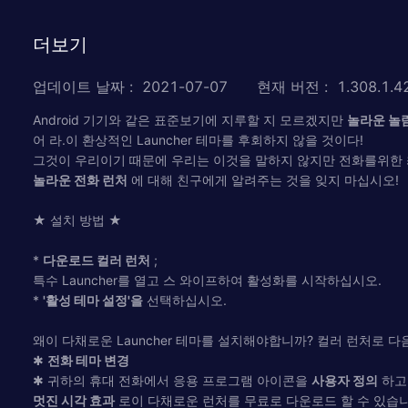
더보기
업데이트 날짜
:
2021-07-07
현재 버전
:
1.308.1.4
Android 기기와 같은 표준보기에 지루할 지 모르겠지만
놀라운 놀
어 라.이 환상적인 Launcher 테마를 후회하지 않을 것이다!
그것이 우리이기 때문에 우리는 이것을 말하지 않지만 전화를위한
놀라운 전화 런처
에 대해 친구에게 알려주는 것을 잊지 마십시오!
★ 설치 방법 ★
*
다운로드 컬러 런처
;
특수 Launcher를 열고 스 와이프하여 활성화를 시작하십시오.
*
'활성 테마 설정'을
선택하십시오.
왜이 다채로운 Launcher 테마를 설치해야합니까? 컬러 런처로 다음
✱
전화 테마 변경
✱ 귀하의 휴대 전화에서 응용 프로그램 아이콘을
사용자 정의
하고
멋진 시각 효과
로이 다채로운 런처를 무료로 다운로드 할 수 있습니