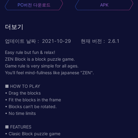
PC버전 다운로드
APK
더보기
업데이트 날짜
:
2021-10-29
현재 버전
:
2.6.1
Easy rule but fun & relax!
ZEN Block is a block puzzle game.
Game rule is very simple for all ages.
You'll feel mind-fullness like japanese "ZEN".
■ HOW TO PLAY
• Drag the blocks
• Fit the blocks in the frame
• Blocks can't be rotated.
• No time limits
■ FEATURES
• Clasic Block puzzle game