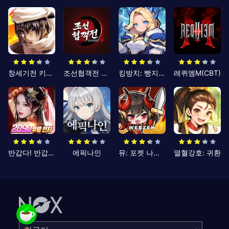
창세기전 키우기
조선협객전 클래식
킹방치: 빵지의 제왕
레퀴엠M(CBT)
반갑다! 반갑삼국지
에픽나인
뮤: 포켓 나이츠
열혈강호: 귀환