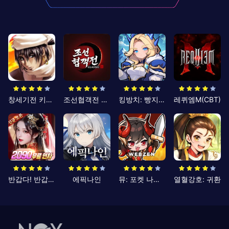
창세기전 키우기
조선협객전 클래식
킹방치: 빵지의 제왕
레퀴엠M(CBT)
반갑다! 반갑삼국지
에픽나인
뮤: 포켓 나이츠
열혈강호: 귀환