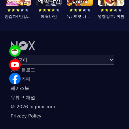
반갑다! 반갑삼국지
에픽나인
뮤: 포켓 나이츠
열혈강호: 귀환
공식 블로그
공식 카페
페이스북
유튜브 채널
©
2026
bignox.com
Privacy Policy