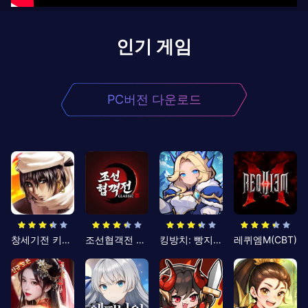
인기 게임
PC버전 다운로드
창세기전 키우기
조선협객전 클래식
킹방치: 빵지의 제왕
레퀴엠M(CBT)