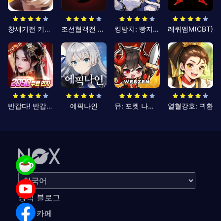
창세기전 키우기
조선협객전 클래식
킹방치: 빵지의 제왕
레퀴엠M(CBT)
반갑다! 반갑삼국지
에픽나인
뮤: 포켓 나이츠
열혈강호: 귀환
공식 블로그
공식 카페