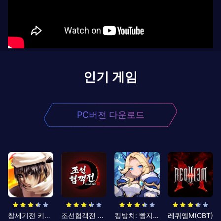
인기 게임
PC버전 다운로드
창세기전 키우기
조선협객전 클래식
킹방치: 빵지의 제왕
레퀴엠M(CBT)