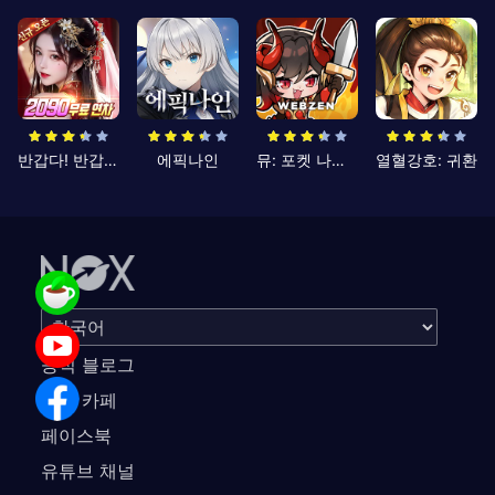
반갑다! 반갑삼국지
에픽나인
뮤: 포켓 나이츠
열혈강호: 귀환
공식 블로그
공식 카페
페이스북
유튜브 채널