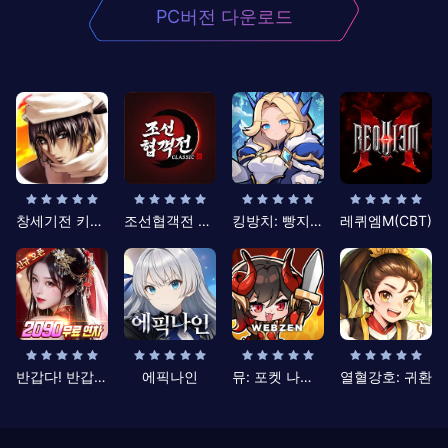
PC버전 다운로드
창세기전 키우기
조선협객전 클래식
킹방치: 빵지의 제왕
레퀴엠M(CBT)
반갑다! 반갑삼국지
에픽나인
뮤: 포켓 나이츠
열혈강호: 귀환