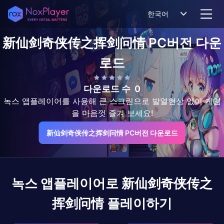
한국어
新仙剑奇侠传之挥剑问情
PC버전 다운
로드
다운로드 수
0
녹스 앱플레이어를 사용해 큰 스크린으로 발열현상 없이 게임
을 마음껏 즐겨 보세요!
新仙剑奇侠传之挥剑问情 PC버전 다운로드
녹스 앱플레이어로
新仙剑奇侠传之
挥剑问情
플레이하기