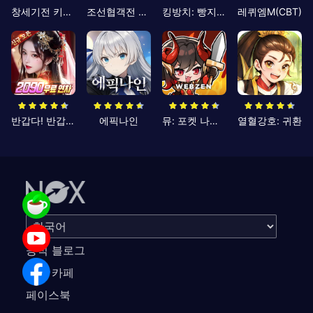
창세기전 키우기
조선협객전 클래식
킹방치: 빵지의 제왕
레퀴엠M(CBT)
반갑다! 반갑삼국지
에픽나인
뮤: 포켓 나이츠
열혈강호: 귀환
공식 블로그
공식 카페
페이스북