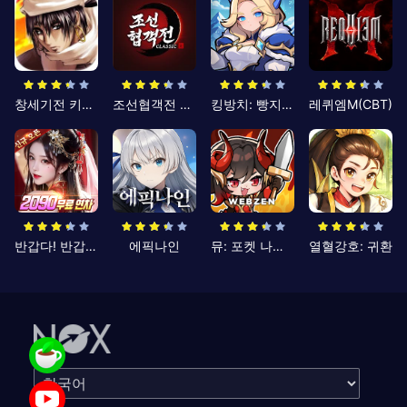
창세기전 키우기
조선협객전 클래식
킹방치: 빵지의 제왕
레퀴엠M(CBT)
반갑다! 반갑삼국지
에픽나인
뮤: 포켓 나이츠
열혈강호: 귀환