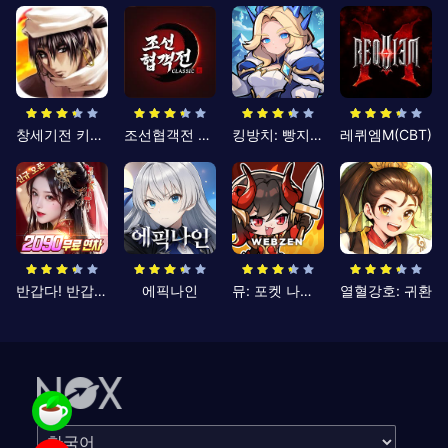
창세기전 키우기
조선협객전 클래식
킹방치: 빵지의 제왕
레퀴엠M(CBT)
반갑다! 반갑삼국지
에픽나인
뮤: 포켓 나이츠
열혈강호: 귀환