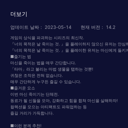
더보기
업데이트 날짜
:
2023-05-14
현재 버전
:
14.2
게임의 상식을 파괴하는 시리즈의 최신작.
『너의 목적은 날 죽이는 것. 』을 플레이하지 않으신 유저는 안심
『너의 목적은 날 죽이는 것. 』을 플레이한 유저는 마신에게 들키
■즐기는 법
마신을 죽이는 법을 매우 간단합니다.
「타마」라고 불리는 마법 생물을 탭하는 것뿐!
귀찮은 조작은 전혀 없습니다.
매우 간단하게 누구든 즐길 수 있습니다.
■즐거운 요소
이번 마신 죽이기는 단체전.
동료가 될 신들을 모아, 강화하고 힘을 합쳐 마신을 살해하자!
컬렉션을 모으는 아티팩트도 파워업하는 등
즐길 거리가 가득합니다.
■이런 분께 추천!