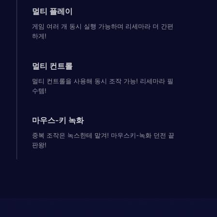
멀티 플레이
게임 여러 개 동시 실행 가능하며 리세마라 더 간편
하게!
멀티 컨트롤
멀티 컨트롤을 사용해 동시 조작 가능! 리세마라 필
수템!
마우스-키 녹화
중복 조작은 녹스한테 맡겨! 마우스키-녹화 던전 끝
판왕!