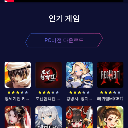
인기 게임
PC버전 다운로드
창세기전 키우기
조선협객전 클래식
킹방치: 빵지의 제왕
레퀴엠M(CBT)