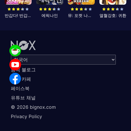
반갑다! 반갑삼국지
에픽나인
뮤: 포켓 나이츠
열혈강호: 귀환
공식 블로그
공식 카페
페이스북
유튜브 채널
©
2026
bignox.com
Privacy Policy