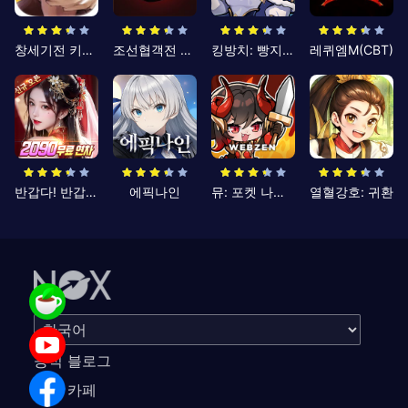
창세기전 키우기
조선협객전 클래식
킹방치: 빵지의 제왕
레퀴엠M(CBT)
반갑다! 반갑삼국지
에픽나인
뮤: 포켓 나이츠
열혈강호: 귀환
공식 블로그
공식 카페