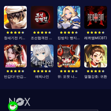
창세기전 키우기
조선협객전 클래식
킹방치: 빵지의 제왕
레퀴엠M(CBT)
반갑다! 반갑삼국지
에픽나인
뮤: 포켓 나이츠
열혈강호: 귀환