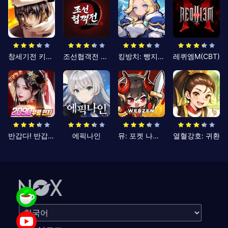
창세기전 키우기
조선협객전 클래식
킹방치: 빵지의 제왕
레퀴엠M(CBT)
반갑다! 반갑삼국지
에픽나인
뮤: 포켓 나이츠
열혈강호: 귀환