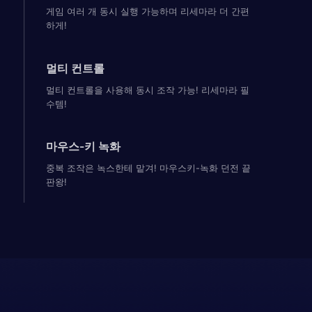
게임 여러 개 동시 실행 가능하며 리세마라 더 간편
하게!
멀티 컨트롤
멀티 컨트롤을 사용해 동시 조작 가능! 리세마라 필
수템!
마우스-키 녹화
중복 조작은 녹스한테 맡겨! 마우스키-녹화 던전 끝
판왕!