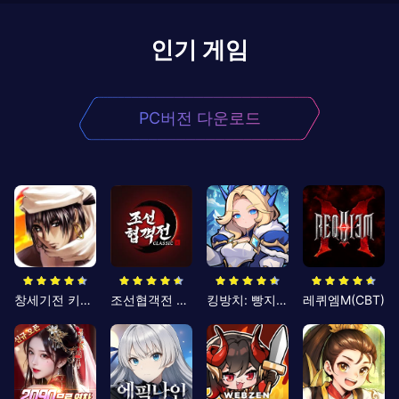
인기 게임
PC버전 다운로드
창세기전 키우기
조선협객전 클래식
킹방치: 빵지의 제왕
레퀴엠M(CBT)