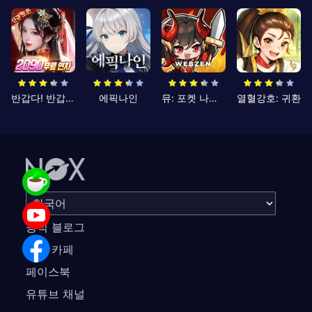
반갑다! 반갑삼국지
에픽나인
뮤: 포켓 나이츠
열혈강호: 귀환
공식 블로그
공식 카페
페이스북
유튜브 채널