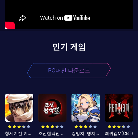
인기 게임
PC버전 다운로드
창세기전 키우기
조선협객전 클래식
킹방치: 빵지의 제왕
레퀴엠M(CBT)