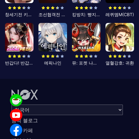
창세기전 키우기
조선협객전 클래식
킹방치: 빵지의 제왕
레퀴엠M(CBT)
반갑다! 반갑삼국지
에픽나인
뮤: 포켓 나이츠
열혈강호: 귀환
공식 블로그
공식 카페