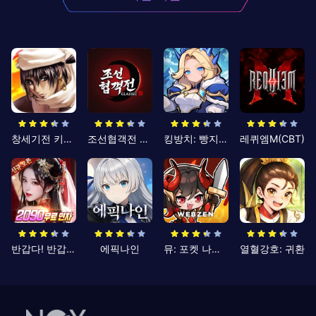
창세기전 키우기
조선협객전 클래식
킹방치: 빵지의 제왕
레퀴엠M(CBT)
반갑다! 반갑삼국지
에픽나인
뮤: 포켓 나이츠
열혈강호: 귀환