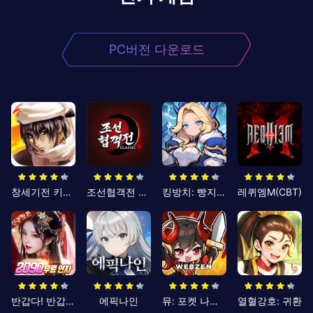
PC버전 다운로드
창세기전 키우기
조선협객전 클래식
킹방치: 빵지의 제왕
레퀴엠M(CBT)
반갑다! 반갑삼국지
에픽나인
뮤: 포켓 나이츠
열혈강호: 귀환