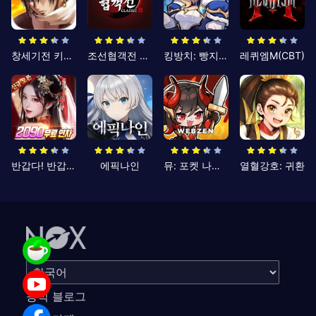
창세기전 키우기
조선협객전 클래식
킹방치: 빵지의 제왕
레퀴엠M(CBT)
반갑다! 반갑삼국지
에픽나인
뮤: 포켓 나이츠
열혈강호: 귀환
공식 블로그