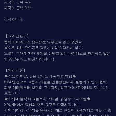
제국의 군복‧무기
제국의 군복‧의복
감사합니다.
【배경 스토리】
뜻밖의 바이러스 습격으로 양부모를 잃은 주인공.
복수를 위해 주인공은 검은사제와 협력하게 되고.
스토리 전개에 따라 세계를 뒤덮고 있는 바이러스를 파괴하고 발생
한 종말위기도 반전시킬 것이다.
【게임 특징】
◆정묘한 화질, 높은 몰입도의 완벽한 체험◆
UE4 엔진으로 고품격 화질을 만들었습니다. 절정의 화면 표현력,
피부 디테일부터 장면의 그늘까지, 정교한 3D 다이내믹 모듈을 선
보입니다.
◆차세대 블랙 테크놀로지 스타일, 듀얼무기 시스템◆
XPUNK에서 당신의 모든 요구를 만족시킵니다.
언제 어디서나 무기를 원하시는 대로 근접이나 원거리로 바꿀 수 있
으십니다. 손에 '한손검'도 들 수 있으시고 '쌍권총'도 들 수 있으십니