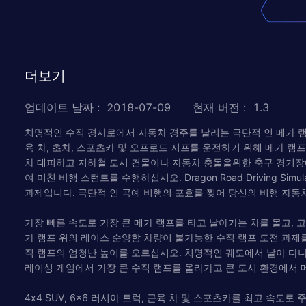
더보기
업데이트 날짜
:
2018-07-09
현재 버전
:
1.3
치명적인 수직 경사로에서 자동차 경주를 날리는 극단적 인 메가 
육 차, 초차, 스포츠카 및 오프로드 지프를 운전하기 위해 메가 램
차 대피하고 지하철 도시 건물이나 자동차 충돌을위한 축구 경기장
여 미친 비행 스턴트를 수행하십시오. Dragon Road Driving 
과제입니다. 극단적 인 곡예 비행의 포효를 찢어 당신의 비행 자동
가장 빠른 속도로 가장 큰 메가 램프를 타고 날아가는 차를 몰고,
가 램프 위의 레이스 순양함 차량이 불가능한 수직 램프 도전 과제
직 램프의 엄청난 높이를 오르십시오. 치명적인 궤도에서 날아 다
레이싱 게임에서 가장 큰 수직 램프를 올라가고 큰 도시 환경에서 
4x4 SUV, 6x6 러시아 트럭, 근육 차 및 스포츠카를 최고 