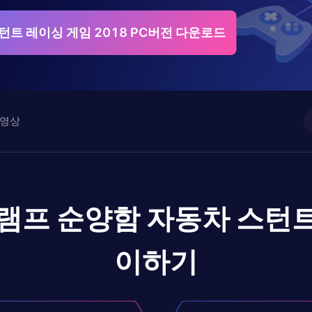
턴트 레이싱 게임 2018 PC버전 다운로드
영상
램프 순양함 자동차 스턴트
이하기