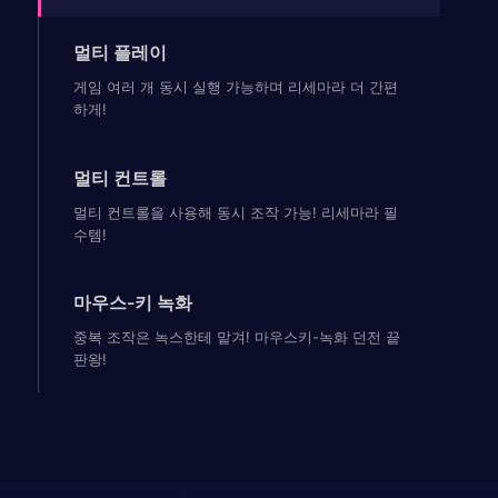
멀티 플레이
게임 여러 개 동시 실행 가능하며 리세마라 더 간편
하게!
멀티 컨트롤
멀티 컨트롤을 사용해 동시 조작 가능! 리세마라 필
수템!
마우스-키 녹화
중복 조작은 녹스한테 맡겨! 마우스키-녹화 던전 끝
판왕!