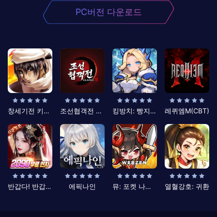
PC버전 다운로드
창세기전 키우기
조선협객전 클래식
킹방치: 빵지의 제왕
레퀴엠M(CBT)
반갑다! 반갑삼국지
에픽나인
뮤: 포켓 나이츠
열혈강호: 귀환