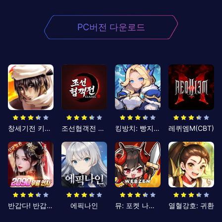
PC버전 다운로드
창세기전 키우기
조선협객전 클래식
킹방치: 빵지의 제왕
레퀴엠M(CBT)
반갑다! 반갑삼국지
에픽나인
뮤: 포켓 나이츠
열혈강호: 귀환