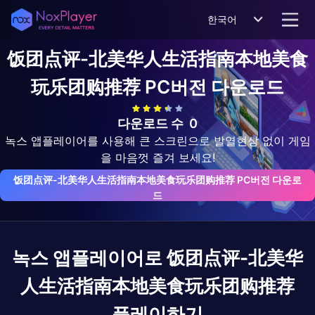
한국어
饭团点评-北美华人生活指南本地美食
玩乐团购推荐
PC버전 다운로드
다운로드 수
0
녹스 앱플레이어를 사용해 큰 스크린으로 발열현상 없이 게임
을 마음껏 즐겨 보세요!
饭团点评-北美华人生活指南本地美食玩乐团购推荐 PC버전 다운로
드
녹스 앱플레이어로
饭团点评-北美华
人生活指南本地美食玩乐团购推荐
플레이하기