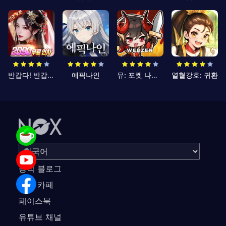
반갑다! 반갑삼국지
에픽나인
뮤: 포켓 나이츠
열혈강호: 귀환
공식 블로그
공식 카페
페이스북
유튜브 채널