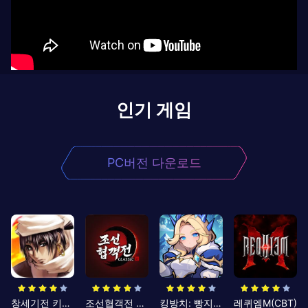
인기 게임
PC버전 다운로드
창세기전 키우기
조선협객전 클래식
킹방치: 빵지의 제왕
레퀴엠M(CBT)