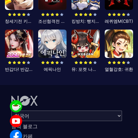
창세기전 키우기
조선협객전 클래식
킹방치: 빵지의 제왕
레퀴엠M(CBT)
반갑다! 반갑삼국지
에픽나인
뮤: 포켓 나이츠
열혈강호: 귀환
공식 블로그
공식 카페