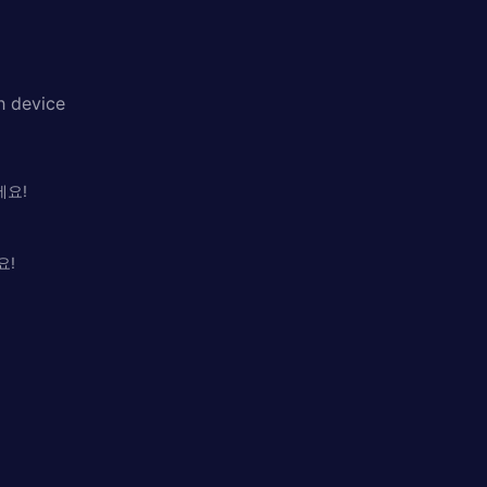
h device
세요!
요!