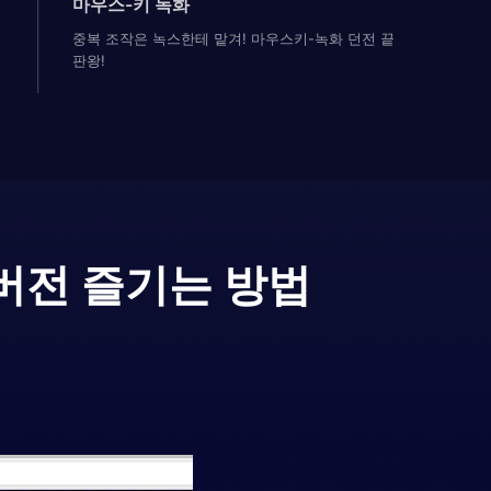
마우스-키 녹화
중복 조작은 녹스한테 맡겨! 마우스키-녹화 던전 끝
판왕!
버전 즐기는 방법