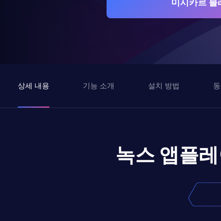
미시카르 블
상세 내용
기능 소개
설치 방법
동
녹스 앱플