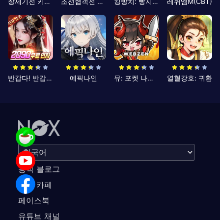
창세기전 키우기
조선협객전 클래식
킹방치: 빵지의 제왕
레퀴엠M(CBT)
반갑다! 반갑삼국지
에픽나인
뮤: 포켓 나이츠
열혈강호: 귀환
공식 블로그
공식 카페
페이스북
유튜브 채널