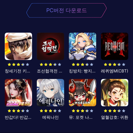
PC버전 다운로드
창세기전 키우기
조선협객전 클래식
킹방치: 빵지의 제왕
레퀴엠M(CBT)
반갑다! 반갑삼국지
에픽나인
뮤: 포켓 나이츠
열혈강호: 귀환