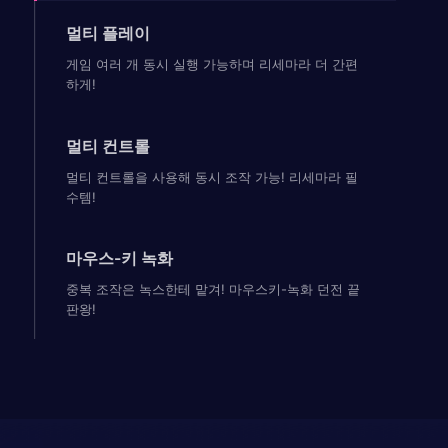
멀티 플레이
게임 여러 개 동시 실행 가능하며 리세마라 더 간편
하게!
멀티 컨트롤
멀티 컨트롤을 사용해 동시 조작 가능! 리세마라 필
수템!
마우스-키 녹화
중복 조작은 녹스한테 맡겨! 마우스키-녹화 던전 끝
판왕!