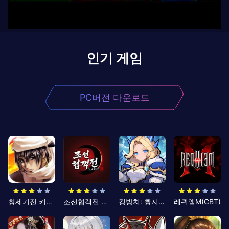
인기 게임
PC버전 다운로드
창세기전 키우기
조선협객전 클래식
킹방치: 빵지의 제왕
레퀴엠M(CBT)