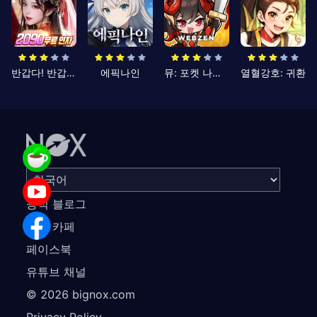
반갑다! 반갑삼국지
에픽나인
뮤: 포켓 나이츠
열혈강호: 귀환
공식 블로그
공식 카페
페이스북
유튜브 채널
©
2026
bignox.com