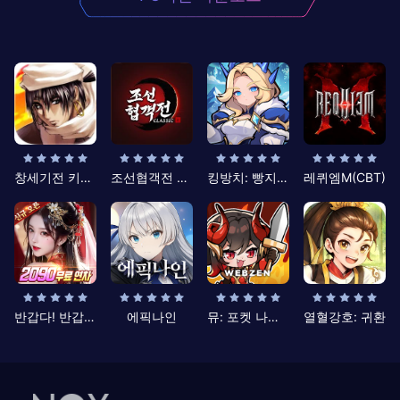
창세기전 키우기
조선협객전 클래식
킹방치: 빵지의 제왕
레퀴엠M(CBT)
반갑다! 반갑삼국지
에픽나인
뮤: 포켓 나이츠
열혈강호: 귀환