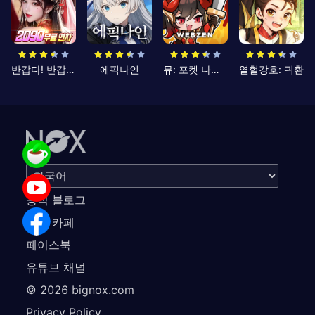
반갑다! 반갑삼국지
에픽나인
뮤: 포켓 나이츠
열혈강호: 귀환
공식 블로그
공식 카페
페이스북
유튜브 채널
©
2026
bignox.com
Privacy Policy