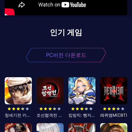
인기 게임
PC버전 다운로드
창세기전 키우기
조선협객전 클래식
킹방치: 빵지의 제왕
레퀴엠M(CBT)