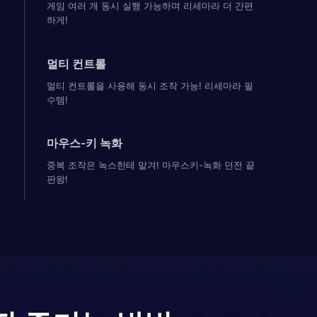
게임 여러 개 동시 실행 가능하며 리세마라 더 간편
하게!
멀티 컨트롤
멀티 컨트롤을 사용해 동시 조작 가능! 리세마라 필
수템!
마우스-키 녹화
중복 조작은 녹스한테 맡겨! 마우스키-녹화 던전 끝
판왕!