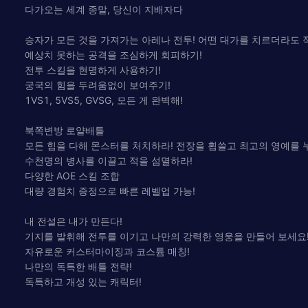
다가오는 세계 종말, 당신이 지배자다
승자가 모든 것을 가져가는 아레나 전투! 어떤 대가를 치르더라도 
예상치 못하는 공격을 조심하게 회피하기!
전투 스킬을 현명하게 사용하기!
궁국의 힘을 두려움없이 보여주기!
1VS1, 5VS5, GVSG, 모든 게 완벽해!
북쪽변방 로얄배틀
모든 힘을 다해 몬스터를 처치하라! 전장을 횝쓸고 최고의 영예를 
수천명의 병사를 이끌고 적을 섬멸하라!
다양한 AOE 스킬 조합
대량 경험치 증정으로 빠른 레벨업 가능!
내 전설은 내가 만든다!
기지를 발휘해 전투를 이기고 나만의 강력한 영웅을 만들어 보세요
자유로운 커스터마이징과 코스튬 매칭!
나만의 독특한 배틀 전략!
독특하고 개성 있는 캐릭터!