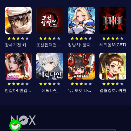
창세기전 키우기
조선협객전 클래식
킹방치: 빵지의 제왕
레퀴엠M(CBT)
반갑다! 반갑삼국지
에픽나인
뮤: 포켓 나이츠
열혈강호: 귀환